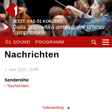
JETZT: DAS Ö1 KONZERT
Dalia Stasevska am Pult der Wiener
Symphoniker
Ö1 SOUND
PROGRAMM
Nachrichten
1. Juni 2023, 19:00
Sendereihe
Nachrichten
Seitenanfang