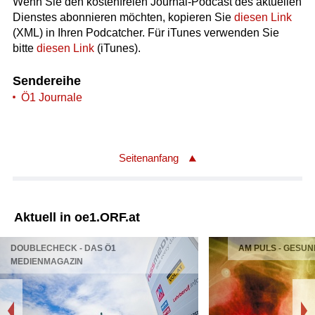
Wenn Sie den kostenfreien Journal-Podcast des aktuellen
Dienstes abonnieren möchten, kopieren Sie
diesen Link
(XML) in Ihren Podcatcher. Für iTunes verwenden Sie
bitte
diesen Link
(iTunes).
Sendereihe
Ö1 Journale
Seitenanfang
Aktuell in oe1.ORF.at
DOUBLECHECK - DAS Ö1
AM PULS - GESUN
MEDIENMAGAZIN