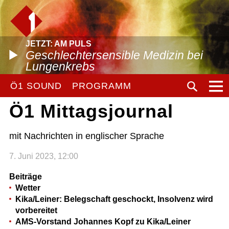
JETZT: AM PULS
Geschlechtersensible Medizin bei
Lungenkrebs
Ö1 SOUND
PROGRAMM
Ö1 Mittagsjournal
mit Nachrichten in englischer Sprache
7. Juni 2023, 12:00
Beiträge
Wetter
Kika/Leiner: Belegschaft geschockt, Insolvenz wird
vorbereitet
AMS-Vorstand Johannes Kopf zu Kika/Leiner