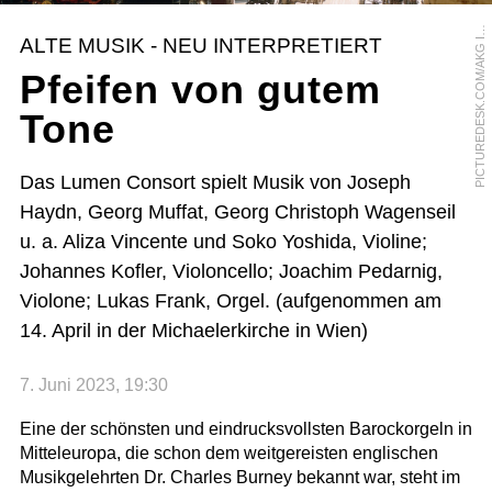
I
C
T
U
R
E
D
E
S
K
.
C
O
M
/
A
K
G
A
G
E
S
/
H
E
R
V
E
C
H
A
M
P
O
L
L
I
O
P
M
N
ALTE MUSIK - NEU INTERPRETIERT
I
Pfeifen von gutem
Tone
Das Lumen Consort spielt Musik von Joseph
Haydn, Georg Muffat, Georg Christoph Wagenseil
u. a. Aliza Vincente und Soko Yoshida, Violine;
Johannes Kofler, Violoncello; Joachim Pedarnig,
Violone; Lukas Frank, Orgel. (aufgenommen am
14. April in der Michaelerkirche in Wien)
7. Juni 2023, 19:30
Eine der schönsten und eindrucksvollsten Barockorgeln in
Mitteleuropa, die schon dem weitgereisten englischen
Musikgelehrten Dr. Charles Burney bekannt war, steht im