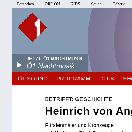
Fernsehen
ORF ON
KIDS
Sound
Debatte
JETZT: Ö1 NACHTMUSIK
Ö1 Nachtmusik
Ö1 SOUND
PROGRAMM
CLUB
SH
BETRIFFT: GESCHICHTE
Heinrich von An
Fürstenmaler und Kronzeuge