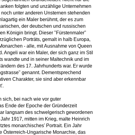
anken folgten und unzählige Unternehmen
h noch unter anderen Unsternen stehenden
lagartig ein Maler berühmt, der es zum
ngarischen, der deutschen und russischen
n Königin bringt. Dieser "Fürstenmaler"
rzüglichen Porträts, gemalt in halb Europa,
 Monarchen - alle, mit Ausnahme von Queen
 Angeli war ein Maler, der sich ganz im Stil
rts wandte und in seiner Maltechnik und im
ländern des 17. Jahrhunderts war. Er wurde
ngstrasse" genannt. Dementsprechend
ativen Charakter, sie sind aber erkennbar
'.
ich, bei nach wie vor guter
das Ende der Epoche der Gründerzeit
war langsam des schwelgerisch gewordenen
ahr 1917, mitten im Krieg, malte Heinrich
etztes monarchisches' Portrait. Ein Jahr
ie Österreich-Ungarische Monarchie, das