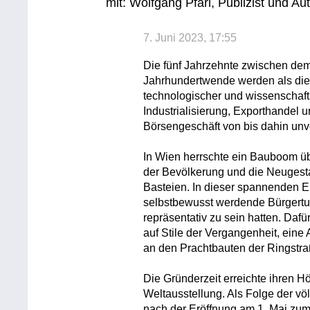
mit: Wolfgang Pfarl, Publizist und Au
7. Juni 2023, 17:55
Die fünf Jahrzehnte zwischen dem
Jahrhundertwende werden als die G
technologischer und wissenschaftli
Industrialisierung, Exporthandel 
Börsengeschäft von bis dahin unv
In Wien herrschte ein Bauboom ü
der Bevölkerung und die Neugesta
Basteien. In dieser spannenden E
selbstbewusst werdende Bürgertu
repräsentativ zu sein hatten. Dafü
auf Stile der Vergangenheit, eine
an den Prachtbauten der Ringstra
Die Gründerzeit erreichte ihren H
Weltausstellung. Als Folge der vö
nach der Eröffnung am 1. Mai zum