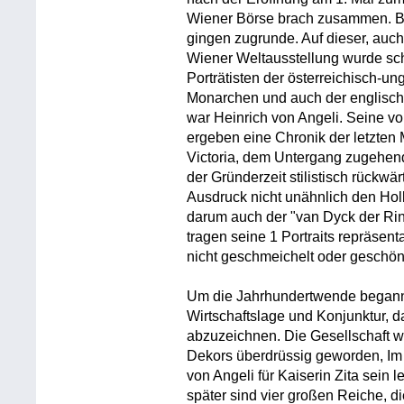
Wiener Börse brach zusammen. B
gingen zugrunde. Auf dieser, auc
Wiener Weltausstellung wurde sch
Porträtisten der österreichisch-u
Monarchen und auch der englische
war Heinrich von Angeli. Seine vo
ergeben eine Chronik der letzten
Victoria, dem Untergang zugehend.
der Gründerzeit stilistisch rückwä
Ausdruck nicht unähnlich den Hol
darum auch der "van Dyck der Ri
tragen seine 1 Portraits repräsent
nicht geschmeichelt oder geschönt
Um die Jahrhundertwende begann s
Wirtschaftslage und Konjunktur, 
abzuzeichnen. Die Gesellschaft 
Dekors überdrüssig geworden, Im J
von Angeli für Kaiserin Zita sein l
später sind vier großen Reiche, d