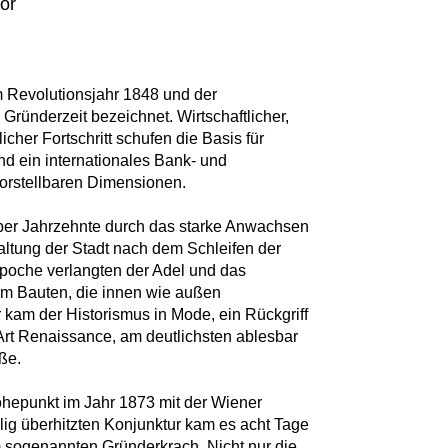
tor
 Revolutionsjahr 1848 und der
ründerzeit bezeichnet. Wirtschaftlicher,
cher Fortschritt schufen die Basis für
und ein internationales Bank- und
orstellbaren Dimensionen.
ber Jahrzehnte durch das starke Anwachsen
ltung der Stadt nach dem Schleifen der
poche verlangten der Adel und das
m Bauten, die innen wie außen
r kam der Historismus in Mode, ein Rückgriff
 Art Renaissance, am deutlichsten ablesbar
ße.
öhepunkt im Jahr 1873 mit der Wiener
llig überhitzten Konjunktur kam es acht Tage
 sogenannten Gründerkrach. Nicht nur die