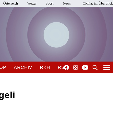
Österreich
Wetter
Sport
News
ORF.at im Überblick
OP
ARCHIV
RKH
RSO
geli