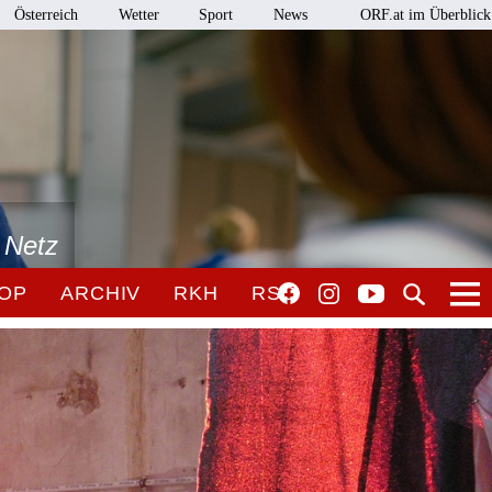
Österreich
Wetter
Sport
News
ORF.at im Überblick
 Netz
OP
ARCHIV
RKH
RSO