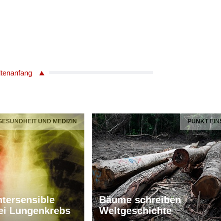
itenanfang
 GESUNDHEIT UND MEDIZIN
PUNKT EIN
tersensible
Bäume schreiben
ei Lungenkrebs
Weltgeschichte