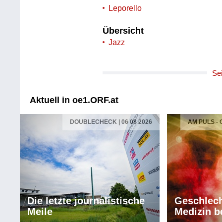
Leporello
Übersicht
Jazz
Se
Aktuell in oe1.ORF.at
DOUBLECHECK | 06 08 2026
AM PULS -
Die letzte journalistische
Geschlech
Meile
Medizin b