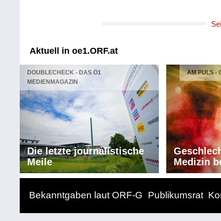
Se
Aktuell in oe1.ORF.at
DOUBLECHECK - DAS Ö1
AM PULS -
MEDIENMAGAZIN
Die letzte journalistische
Geschlech
Meile
Medizin b
Bekanntgaben laut ORF-G
Publikumsrat
Ko