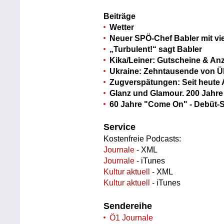
Beiträge
Wetter
Neuer SPÖ-Chef Babler mit vie
„Turbulent!“ sagt Babler
Kika/Leiner: Gutscheine & An
Ukraine: Zehntausende von 
Zugverspätungen: Seit heute
Glanz und Glamour. 200 Jahr
60 Jahre "Come On" - Debüt-S
Service
Kostenfreie Podcasts:
Journale
- XML
Journale
- iTunes
Kultur aktuell
- XML
Kultur aktuell
- iTunes
Sendereihe
Ö1 Journale