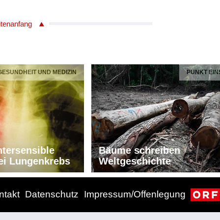
itenanfang
 GESUNDHEIT UND MEDIZIN
PUNKT EIN
tersensible
Bäume schreiben
ei Lungenkrebs
Weltgeschichte
ntakt
Datenschutz
Impressum/Offenlegung