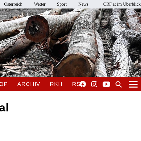
Österreich
Wetter
Sport
News
ORF.at im Überblick
OP
ARCHIV
RKH
RSO
al