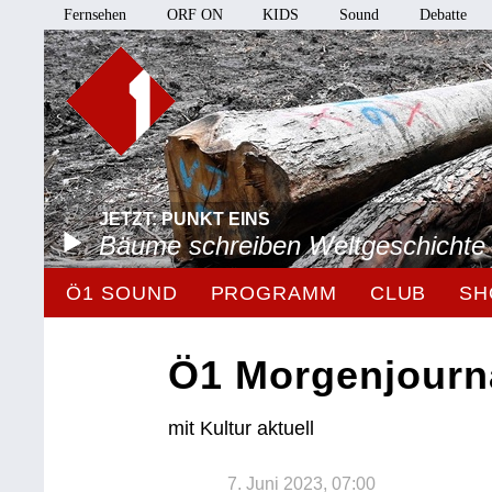
Fernsehen
ORF ON
KIDS
Sound
Debatte
JETZT: PUNKT EINS
Bäume schreiben Weltgeschichte
Ö1 SOUND
PROGRAMM
CLUB
SH
Ö1 Morgenjourn
mit Kultur aktuell
7. Juni 2023, 07:00