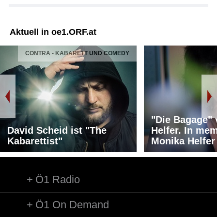
Aktuell in oe1.ORF.at
CONTRA - KABARETT UND COMEDY
"Die Bagage"
David Scheid ist "The
Helfer. In me
Kabarettist"
Monika Helfer
Ö1 Radio
Ö1 On Demand