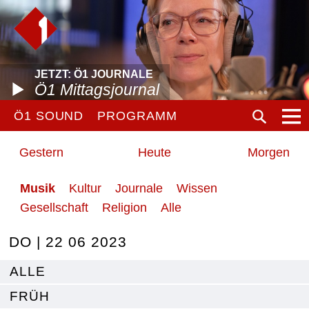
JETZT: Ö1 JOURNALE
Ö1 Mittagsjournal
Ö1 SOUND
PROGRAMM
Gestern
Heute
Morgen
Musik
Kultur
Journale
Wissen
Gesellschaft
Religion
Alle
DO | 22 06 2023
ALLE
FRÜH