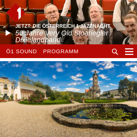
JETZT: DIE ÖSTERREICH 1 JAZZNACHT
50 Jahre Very Old Stoariegler
Dixielandband
Ö1 SOUND
PROGRAMM