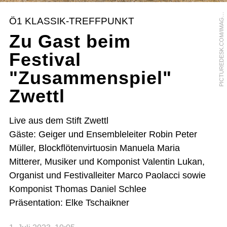
I
C
T
U
R
E
D
E
S
K
.
C
O
M
/
I
M
A
E
B
R
O
K
E
R
/
A
L
F
R
E
D
S
C
H
A
U
H
U
B
E
P
R
Ö1 KLASSIK-TREFFPUNKT
G
Zu Gast beim
Festival
"Zusammenspiel"
Zwettl
Live aus dem Stift Zwettl
Gäste: Geiger und Ensembleleiter Robin Peter
Müller, Blockflötenvirtuosin Manuela Maria
Mitterer, Musiker und Komponist Valentin Lukan,
Organist und Festivalleiter Marco Paolacci sowie
Komponist Thomas Daniel Schlee
Präsentation: Elke Tschaikner