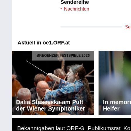
Sendereihe
Nachrichten
Se
Aktuell in oe1.ORF.at
BREGENZER FESTSPIELE 2026
Dalia Stasevska am Pult
In memor
der Wiener Symphoniker
Helfer
Bekanntgaben laut ORF-G
Publikumsrat
Ko