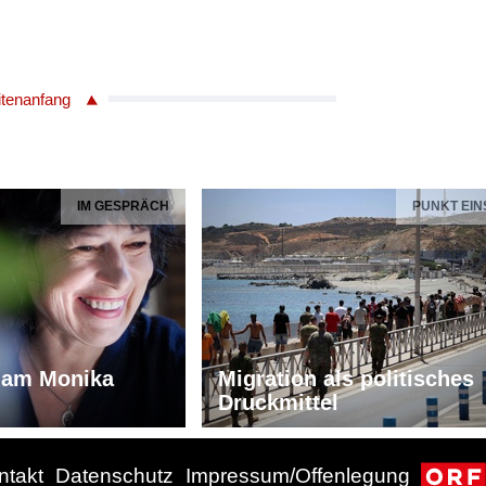
itenanfang
IM GESPRÄCH
PUNKT EIN
iam Monika
Migration als politisches
Druckmittel
ntakt
Datenschutz
Impressum/Offenlegung