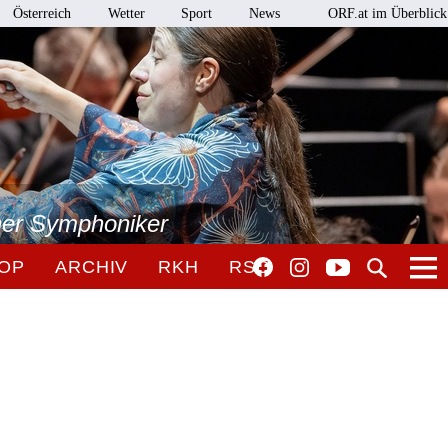
Österreich
Wetter
Sport
News
ORF.at im Überblick
ner Symphoniker
OP
ARCHIV
RKH
RSO