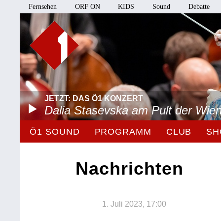
Fernsehen
ORF ON
KIDS
Sound
Debatte
JETZT: DAS Ö1 KONZERT
Dalia Stasevska am Pult der Wie
Ö1 SOUND
PROGRAMM
CLUB
SH
Nachrichten
1. Juli 2023, 17:00