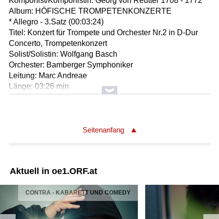
Komponist/Komponistin: Georg von Reutter 1708 - 1772
Album: HÖFISCHE TROMPETENKONZERTE
* Allegro - 3.Satz (00:03:24)
Titel: Konzert für Trompete und Orchester Nr.2 in D-Dur
Concerto, Trompetenkonzert
Solist/Solistin: Wolfgang Basch
Orchester: Bamberger Symphoniker
Leitung: Marc Andreae
Länge: 03:26 min
Label: VMS Musical Treasures 119 / Zappel Music
Komponist/Komponistin: Georg Druschetzky 1745 - 1819
Album: GEORG DRUSCHETZKY: OBOENQUARTETTE
Seitenanfang
VOL.1 / GRUNDMANN-QUARTETT
* Rondo. Allegro - 4.Satz (00:03:34)
Titel: Quartett für Oboe, Violine, Viola und Violoncello in
Aktuell in oe1.ORF.at
F-Dur
Oboenquartett
CONTRA - KABARETT UND COMEDY
Ausführende: Grundmann-Quartett
Ausführender/Ausführende: Eduard Wesly
Ausführender/Ausführende: Ulrike Titze