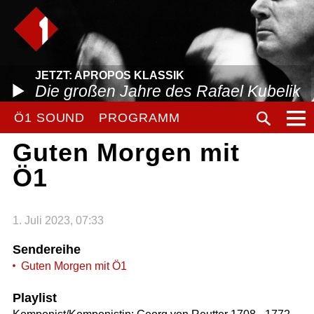
JETZT: APROPOS KLASSIK
Die großen Jahre des Rafael Kubelik
Ö1 SOUND
PROGRAMM
Guten Morgen mit
Ö1
1. Juli 2023, 07:33
Sendereihe
Guten Morgen mit Ö1
Playlist