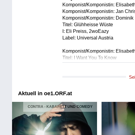
Komponist/Komponistin: Elisabeth
Komponist/Komponistin: Jan Chris
Komponist/Komponistin: Dominik 
Titel: Glühheisse Wüste
I: Eli Preiss, 2woEazy
Label: Universal Austria
Komponist/Komponistin: Elisabeth
Titel: I Want You To Know
I: Eli Preiss
Label: Momimadeit / Universal Aus
Se
Komponist/Komponistin: Elisabeth
Komponist/Komponistin: Mark Gr
Aktuell in oe1.ORF.at
Titel: Noch Down?
I: Eli Preiss
CONTRA - KABARETT UND COMEDY
Label: Momimadeit / Universal Aus
Komponist/Komponistin: Franz Bi
Komponist/Komponistin: Demian