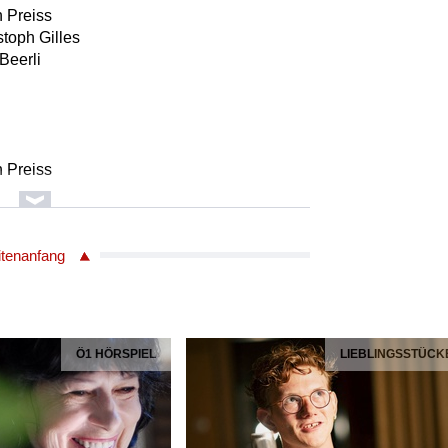
 Preiss
toph Gilles
Beerli
 Preiss
tria
itenanfang
 Preiss
egor
Ö1 HÖRSPIEL
LIEBLINGSSTÜCK
tria
biza
 Pengg-Bührlen