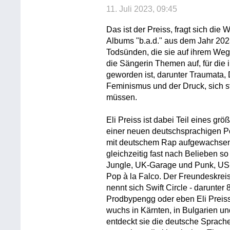
11. Juli 2023, 09:45
Das ist der Preiss, fragt sich die 
Albums "b.a.d." aus dem Jahr 202
Todsünden, die sie auf ihrem Weg
die Sängerin Themen auf, für die 
geworden ist, darunter Traumata
Feminismus und der Druck, sich s
müssen.
Eli Preiss ist dabei Teil eines gr
einer neuen deutschsprachigen Pop
mit deutschem Rap aufgewachsen
gleichzeitig fast nach Belieben so
Jungle, UK-Garage und Punk, US-
Pop à la Falco. Der Freundeskreis
nennt sich Swift Circle - darunte
Prodbypengg oder eben Eli Preis
wuchs in Kärnten, in Bulgarien un
entdeckt sie die deutsche Sprache 