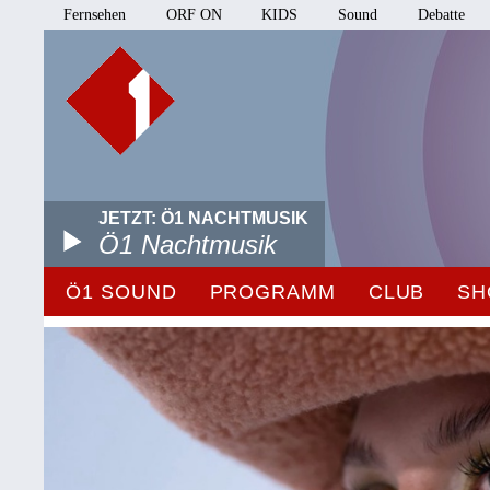
Fernsehen
ORF ON
KIDS
Sound
Debatte
JETZT: Ö1 NACHTMUSIK
Ö1 Nachtmusik
Ö1 SOUND
PROGRAMM
CLUB
SH