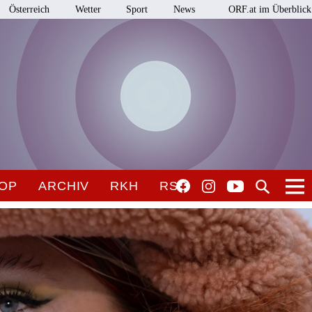
Österreich
Wetter
Sport
News
ORF.at im Überblick
OP
ARCHIV
RKH
RSO