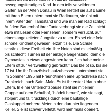
bewegungsfreudiges Kind. In den teils verwilderten
Gärten an der Alten Donau in Wien klettert sie auf Bäume,
mit ihren Eltern unternimmt sie Radtouren, sie übt mit
ihrem Vater den Handstand und wie man ein Rad schlägt.
Auf dem Bauernhof ihrer Tante verbringt sie die Zeit nicht
etwa mit Lesen oder Fernsehen, sondern versucht, auf
einem angeketteten Jungstier zu reiten. Es sei eine freie,
schöne Kindheit gewesen, erzählt sie. Die Schule
schränkt diese Freiheit ein. Ihre Noten sind mittelmäßig
bis schlecht. Turnen ist der einzige Gegenstand, dem die
Gymnasiastin etwas abgewinnen kann. "Ich habe meine
Eltern oft zur Verzweiflung gebracht." Das bleibt so, bis sie
17 ist. Um ihr Französisch aufzubessern, unternimmt sie
im Sommer 1995 mit Freund/innen eine Sprachreise nach
Frankreich, nach Saint-Malo. Es ist ihr erster Urlaub ohne
Eltern. In einer Unterrichtspause steht sie mit einer
Gruppe auf dem Schulhof, "blödelt herum", wie sie sagt,
stolpert und fällt rücklings durch eine baufällige
Glaskuppel mehrere Meter in den darunter liegenden
Keller. Sie ist schwer verletzt, wird mehrmals operiert,