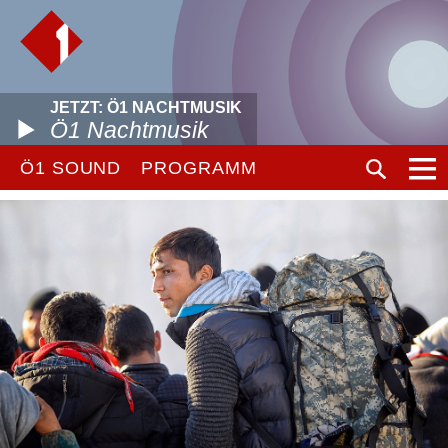
JETZT: Ö1 NACHTMUSIK
Ö1 Nachtmusik
Ö1 SOUND
PROGRAMM