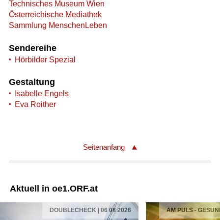
Technisches Museum Wien
Österreichische Mediathek
Sammlung MenschenLeben
Sendereihe
Hörbilder Spezial
Gestaltung
Isabelle Engels
Eva Roither
Seitenanfang
Aktuell in oe1.ORF.at
DOUBLECHECK | 06 08 2026
AM PULS - GESUN