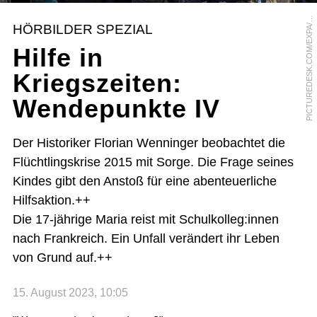
I
C
T
U
R
E
D
E
S
K
.
C
O
M
/
E
X
P
A
P
X
S
E
L
P
I
L
HÖRBILDER SPEZIAL
/
Hilfe in
Kriegszeiten:
Wendepunkte IV
Der Historiker Florian Wenninger beobachtet die
Flüchtlingskrise 2015 mit Sorge. Die Frage seines
Kindes gibt den Anstoß für eine abenteuerliche
Hilfsaktion.++
Die 17-jährige Maria reist mit Schulkolleg:innen
nach Frankreich. Ein Unfall verändert ihr Leben
von Grund auf.++
15. August 2023, 10:05