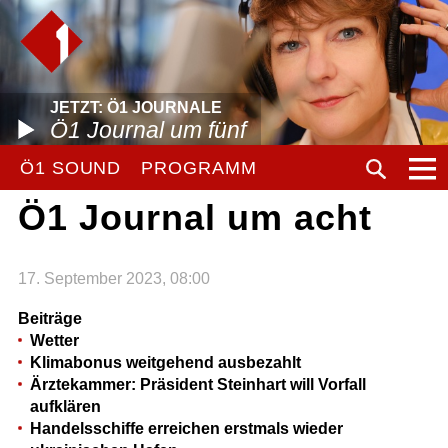
JETZT: Ö1 JOURNALE
Ö1 Journal um fünf
Ö1 SOUND
PROGRAMM
Ö1 Journal um acht
17. September 2023, 08:00
Beiträge
Wetter
Klimabonus weitgehend ausbezahlt
Ärztekammer: Präsident Steinhart will Vorfall
aufklären
Handelsschiffe erreichen erstmals wieder