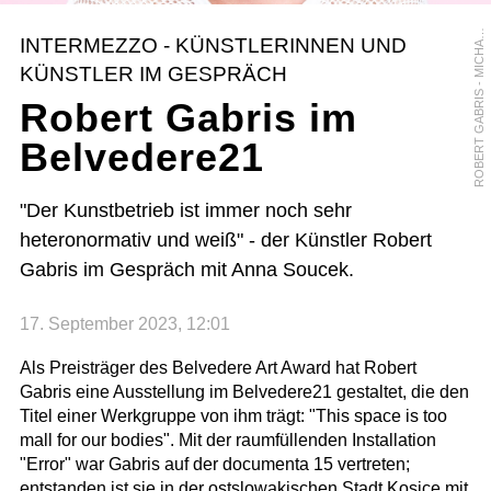
O
B
E
R
T
G
A
B
R
I
S
-
M
I
C
H
L
B
L
E
C
H
R
A
INTERMEZZO - KÜNSTLERINNEN UND
A
KÜNSTLER IM GESPRÄCH
Robert Gabris im
Belvedere21
"Der Kunstbetrieb ist immer noch sehr
heteronormativ und weiß" - der Künstler Robert
Gabris im Gespräch mit Anna Soucek.
17. September 2023, 12:01
Als Preisträger des Belvedere Art Award hat Robert
Gabris eine Ausstellung im Belvedere21 gestaltet, die den
Titel einer Werkgruppe von ihm trägt: "This space is too
mall for our bodies". Mit der raumfüllenden Installation
"Error" war Gabris auf der documenta 15 vertreten;
entstanden ist sie in der ostslowakischen Stadt Kosice mit