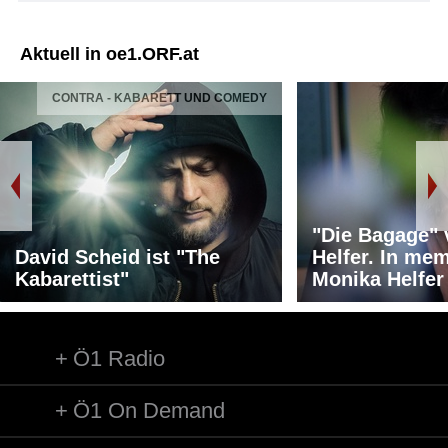
Aktuell in oe1.ORF.at
CONTRA - KABARETT UND COMEDY
"Die Bagage"
David Scheid ist "The
Helfer. In me
Kabarettist"
Monika Helfer
Ö1 Radio
Ö1 On Demand