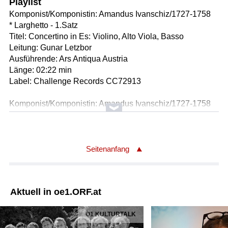
Playlist
Komponist/Komponistin: Amandus Ivanschiz/1727-1758
* Larghetto - 1.Satz
Titel: Concertino in Es: Violino, Alto Viola, Basso
Leitung: Gunar Letzbor
Ausführende: Ars Antiqua Austria
Länge: 02:22 min
Label: Challenge Records CC72913
Komponist/Komponistin: Amandus Ivanschiz/1727-1758
Titel: Divertimento in C-Dur für Violine, Viola und
Violoncello
* Adagio - 1.Satz
* Menuetto - Trio - 2.Satz
Seitenanfang
* Finale. Allegro - 3.Satz
Leitung: Gunar Letzbor
Ausführende: Ars Antiqua Austria
Aktuell in oe1.ORF.at
Länge: 10:17 min
Label: Challenge Records CC72913
Ö1 KULTURTALK
Komponist/Komponistin: Joseph Haydn/1732 - 1809