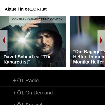
Aktuell in oe1.ORF.at
CONTRA - KABARETT UND COMEDY
"Die Bagage"
David Scheid ist "The
Helfer. In me
Kabarettist"
Monika Helfer
Ö1 Radio
Ö1 On Demand
Ö1 Spezial