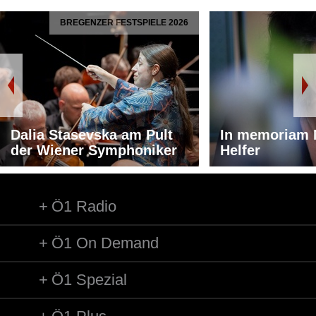
BREGENZER FESTSPIELE 2026
Dalia Stasevska am Pult
In memoriam 
der Wiener Symphoniker
Helfer
Ö1 Radio
Ö1 On Demand
Ö1 Spezial