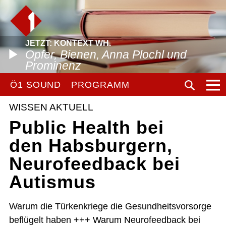
JETZT: KONTEXT WH.
Opfer, Bienen, Anna Plochl und
Prominenz
Ö1 SOUND
PROGRAMM
WISSEN AKTUELL
Public Health bei
den Habsburgern,
Neurofeedback bei
Autismus
Warum die Türkenkriege die Gesundheitsvorsorge
beflügelt haben +++ Warum Neurofeedback bei