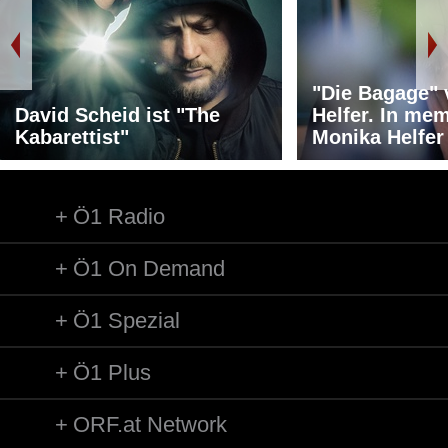
"Die Bagage"
David Scheid ist "The
Helfer. In me
Kabarettist"
Monika Helfer
Ö1 Radio
Ö1 On Demand
Ö1 Spezial
Ö1 Plus
ORF.at Network