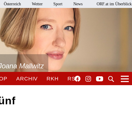
Österreich
Wetter
Sport
News
ORF.at im Überblick
Joana Mallwitz
OP
ARCHIV
RKH
RSO
ünf