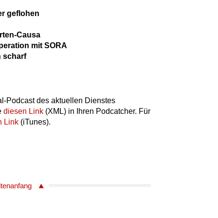
r geflohen
ärten-Causa
peration mit SORA
n scharf
l-Podcast des aktuellen Dienstes
e
diesen Link
(XML) in Ihren Podcatcher. Für
n Link
(iTunes).
itenanfang