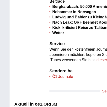
Beiträge
Bergkarabach: 50.000 Armenie
Nehammer in Norwegen
Ludwig und Babler zu Kleing
Nach Leak: ORF beendet Koo
Kickl kritisiert Reise zu Taliba
Wetter
Service
Wenn Sie den kostenfreien Journa
abonnieren möchten, kopieren Si
iTunes verwenden Sie bitte
diese
Sendereihe
Ö1 Journale
Se
Aktuell in oe1.ORF.at