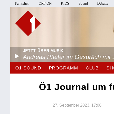
Fernsehen
ORF ON
KIDS
Sound
Debatte
JETZT: ÜBER MUSIK
Andreas Pfeifer im Gespräch mit 
Ö1 SOUND
PROGRAMM
CLUB
SH
Ö1 Journal um f
27. September 2023, 17:00