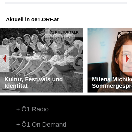
Aktuell in oe1.ORF.at
Ö1 KULTURTALK
Kultur, Festivals und
Milena Michik
Identität
Sommergespr
Ö1 Radio
Ö1 On Demand