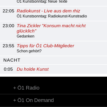
Ö1 Kunstsonntag: Neue Texte
22:05
Radiokunst - Live aus dem rhiz
Ö1 Kunstsonntag: Radiokunst-Kunstradio
23:00
Tina Zickler "Konsum macht nicht
glücklich"
Gedanken
23:55
Tipps für Ö1 Club-Mitglieder
Schon gehört?
NACHT
0:05
Du holde Kunst
Ö1 Radio
Ö1 On Demand