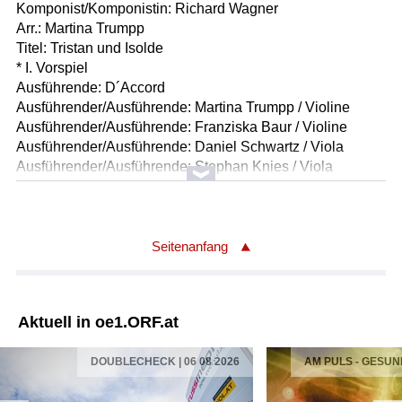
Komponist/Komponistin: Richard Wagner
Arr.: Martina Trumpp
Titel: Tristan und Isolde
* I. Vorspiel
Ausführende: D´Accord
Ausführender/Ausführende: Martina Trumpp / Violine
Ausführender/Ausführende: Franziska Baur / Violine
Ausführender/Ausführende: Daniel Schwartz / Viola
Ausführender/Ausführende: Stephan Knies / Viola
Ausführender/Ausführende: Guillaume Artus / Violoncello
Ausführender/Ausführende: Nicola Pfeffer / Violoncello
Ausführender/Ausführende: Benedikt Büscher /
Kontrabass
Seitenanfang
Länge: 02:59 min
Label: Coviello Classics COV 92311
Aktuell in oe1.ORF.at
Komponist/Komponistin: Richard Wagner
Arr.: Martina Trumpp
DOUBLECHECK | 06 08 2026
AM PULS - GESUN
Titel: Tristan und Isolde
* III. Das Schiff