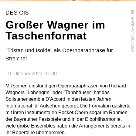
R
F
/
U
R
S
U
L
A
H
U
M
M
E
L
-
B
R
G
E
O
R
DES CIS
E
Großer Wagner im
Taschenformat
"Tristan und Isolde" als Opernparaphrase für
Streicher
19. Oktober 2023, 11:30
Mit seinen einstündigen Opernparaphrasen von Richard
Wagners "Lohengrin" oder "Tannhäuser" hat das
Solistenensemble D'Accord in den letzten Jahren
international für Aufsehen gesorgt. Die Formation gastierte
mit ihren instrumentalen Pocket-Opern sogar im Rahmen
der Bayreuther Festspiele und in der Elbphilharmonie,
viele große Ensembles haben die Arrangements bereits in
ihr Repertoire übernommen.