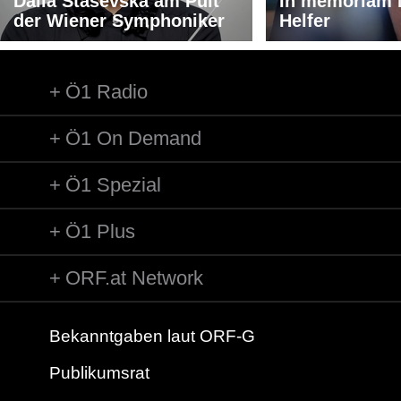
Dalia Stasevska am Pult
In memoriam 
der Wiener Symphoniker
Titel: The Lord
Helfer
Länge: 02:11 min
Label: Artsound Art 004
Ö1 Radio
Ö1 On Demand
Ö1 Spezial
Ö1 Plus
ORF.at Network
Bekanntgaben laut ORF-G
Publikumsrat