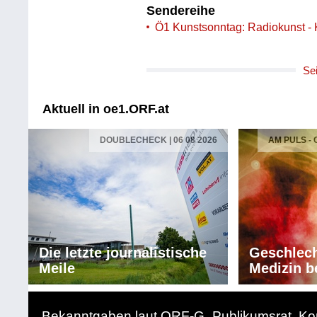
Sendereihe
Ö1 Kunstsonntag: Radiokunst - 
Se
Aktuell in oe1.ORF.at
DOUBLECHECK | 06 08 2026
AM PULS -
Die letzte journalistische
Geschlech
Meile
Medizin b
Bekanntgaben laut ORF-G
Publikumsrat
Ko