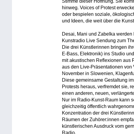
Stimme dieser Hoffnung. Sie kom
hinweg. Voices of Protest erweck
oder bespielen soziale, ökologisc
und Ideen, die weit über die Kuns
Desai, Mani und Zabelka werden 
Kunstradio Live Sendung zum Them
Die drei Künstlerinnen bringen ihre
E-Bass, Elektronik) ins Studio un
mit akustischen Reflexionen aus
aus den Live-Präsentationen von V
November in Slowenien, Klagenfu
Diese gemeinsame Gestaltung im R
Protests heraus, verfremdet sie, re
einen anderen, neuen, verlängert
Nur im Radio-Kunst-Raum kann so 
gleichzeitig öffentlich wahrgeno
Konzentration der drei Künstlerin
Räumen der Zuhörer:innen empfang
künstlerischen Ausdruck vom gem
Radio.