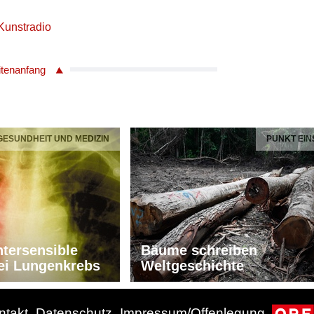
Kunstradio
itenanfang
 GESUNDHEIT UND MEDIZIN
PUNKT EIN
tersensible
Bäume schreiben
ei Lungenkrebs
Weltgeschichte
ntakt
Datenschutz
Impressum/Offenlegung