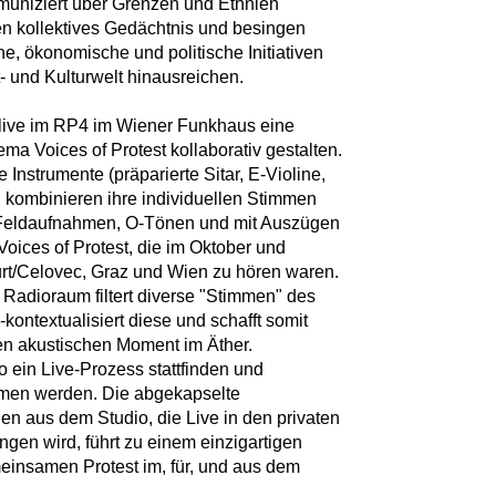
muniziert über Grenzen und Ethnien
en kollektives Gedächtnis und besingen
he, ökonomische und politische Initiativen
t- und Kulturwelt hinausreichen.
live im RP4 im Wiener Funkhaus eine
a Voices of Protest kollaborativ gestalten.
 Instrumente (präparierte Sitar, E-Violine,
d kombinieren ihre individuellen Stimmen
 Feldaufnahmen, O-Tönen und mit Auszügen
oices of Protest, die im Oktober und
rt/Celovec, Graz und Wien zu hören waren.
adioraum filtert diverse "Stimmen" des
-kontextualisiert diese und schafft somit
en akustischen Moment im Äther.
ein Live-Prozess stattfinden und
mmen werden. Die abgekapselte
nen aus dem Studio, die Live in den privaten
en wird, führt zu einem einzigartigen
einsamen Protest im, für, und aus dem