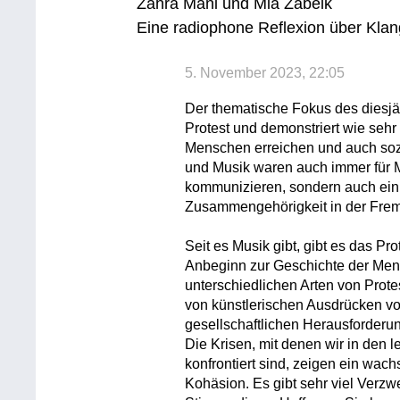
Zahra Mani und Mia Zabelk
Eine radiophone Reflexion über Klan
5. November 2023, 22:05
Der thematische Fokus des diesjä
Protest und demonstriert wie sehr
Menschen erreichen und auch sozi
und Musik waren auch immer für Mi
kommunizieren, sondern auch ein 
Zusammengehörigkeit in der Frem
Seit es Musik gibt, gibt es das P
Anbeginn zur Geschichte der Men
unterschiedlichen Arten von Pro
von künstlerischen Ausdrücken vo
gesellschaftlichen Herausforder
Die Krisen, mit denen wir in den l
konfrontiert sind, zeigen ein wac
Kohäsion. Es gibt sehr viel Verzwe