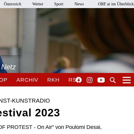
Österreich
Wetter
Sport
News
ORF.at im Überblick
 Netz
OP
ARCHIV
RKH
RSO
NST-KUNSTRADIO
tival 2023
 PROTEST - On Air" von Poulomi Desai,