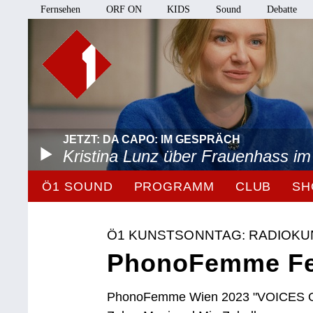
Fernsehen
ORF ON
KIDS
Sound
Debatte
JETZT: DA CAPO: IM GESPRÄCH
Kristina Lunz über Frauenhass im
Ö1 SOUND
PROGRAMM
CLUB
SH
Ö1 KUNSTSONNTAG: RADIOKU
PhonoFemme Fes
PhonoFemme Wien 2023 "VOICES OF