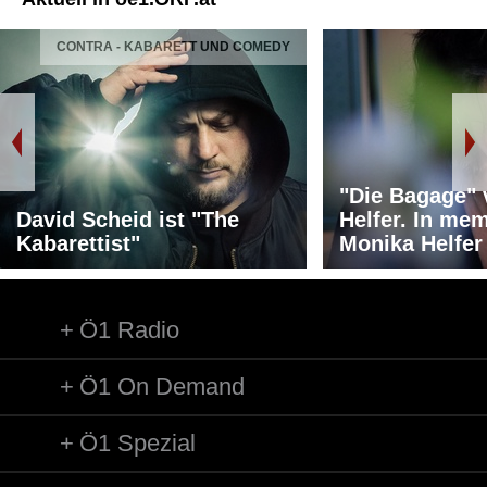
CONTRA - KABARETT UND COMEDY
"Die Bagage"
David Scheid ist "The
Helfer. In me
Kabarettist"
Monika Helfer
Ö1 Radio
Ö1 On Demand
Ö1 Spezial