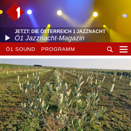
JETZT: DIE ÖSTERREICH 1 JAZZNACHT
Ö1 Jazznacht-Magazin
Ö1 SOUND
PROGRAMM