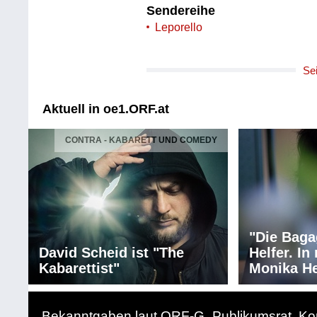
Sendereihe
Leporello
Se
Aktuell in oe1.ORF.at
CONTRA - KABARETT UND COMEDY
"Die Baga
David Scheid ist "The
Helfer. I
Kabarettist"
Monika He
Bekanntgaben laut ORF-G
Publikumsrat
Ko