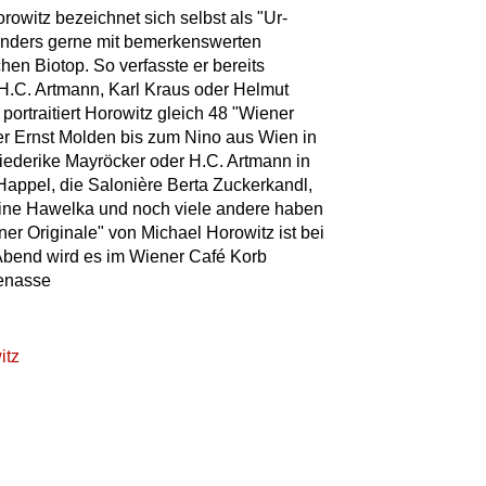
rowitz bezeichnet sich selbst als "Ur-
sonders gerne mit bemerkenswerten
hen Biotop. So verfasste er bereits
 H.C. Artmann, Karl Kraus oder Helmut
portraitiert Horowitz gleich 48 "Wiener
ber Ernst Molden bis zum Nino aus Wien in
Friederike Mayröcker oder H.C. Artmann in
 Happel, die Salonière Berta Zuckerkandl,
hine Hawelka und noch viele andere haben
iener Originale" von Michael Horowitz ist bei
Abend wird es im Wiener Café Korb
Menasse
itz