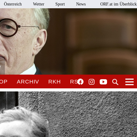
Österreich
Wetter
Sport
News
ORF.at im Überblick
l
OP
ARCHIV
RKH
RSO