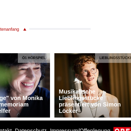
itenanfang
Ö1 HÖRSPIEL
LIEBLINGSSTÜCK
Musikalische
ge" von Monika
Lieblingsstücke
n memoriam
präsentiert von Simon
lfer
Löcker
ntakt
Datenschutz
Impressum/Offenlegung