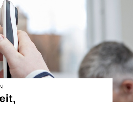
N
it,