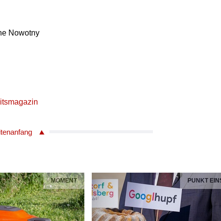
ene Nowotny
itsmagazin
itenanfang
MOMENT
PUNKT EIN