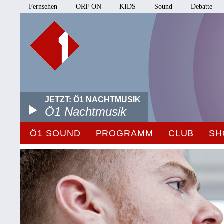
Fernsehen
ORF ON
KIDS
Sound
Debatte
JETZT: Ö1 NACHTMUSIK
Ö1 Nachtmusik
Ö1 SOUND
PROGRAMM
CLUB
SH