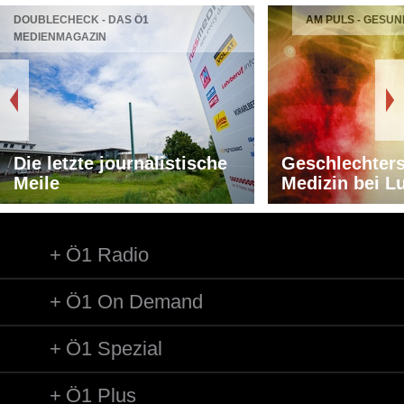
DOUBLECHECK - DAS Ö1
AM PULS - GESUN
MEDIENMAGAZIN
Die letzte journalistische
Geschlechters
Meile
Medizin bei L
Ö1 Radio
Ö1 On Demand
Ö1 Spezial
Ö1 Plus