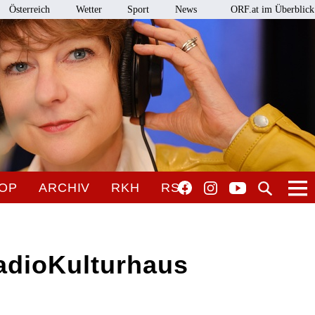
Österreich
Wetter
Sport
News
ORF.at im Überblick
OP
ARCHIV
RKH
RSO
adioKulturhaus