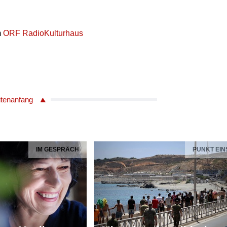
m
ORF RadioKulturhaus
itenanfang
IM GESPRÄCH
PUNKT EIN