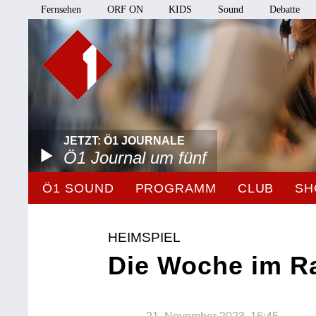
Fernsehen
ORF ON
KIDS
Sound
Debatte
JETZT: Ö1 JOURNALE
Ö1 Journal um fünf
Ö1 SOUND
PROGRAMM
CLUB
SH
HEIMSPIEL
Die Woche im R