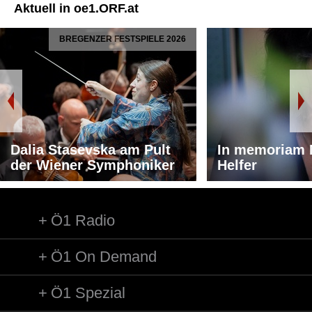
Aktuell in oe1.ORF.at
BREGENZER FESTSPIELE 2026
Dalia Stasevska am Pult
In memoriam 
der Wiener Symphoniker
Helfer
Ö1 Radio
Ö1 On Demand
Ö1 Spezial