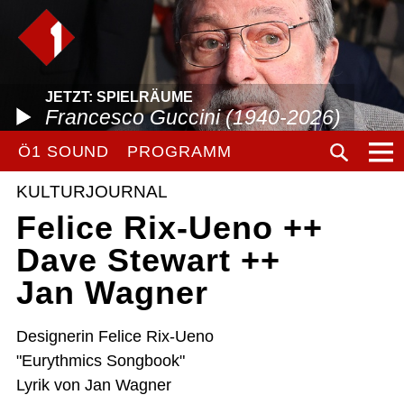
JETZT: SPIELRÄUME
Francesco Guccini (1940-2026)
Ö1 SOUND
PROGRAMM
KULTURJOURNAL
Felice Rix-Ueno ++
Dave Stewart ++
Jan Wagner
Designerin Felice Rix-Ueno
"Eurythmics Songbook"
Lyrik von Jan Wagner