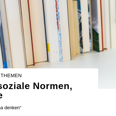
 THEMEN
 soziale Normen,
e
na denken"