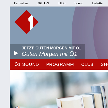
Fernsehen
ORF ON
KIDS
Sound
Debatte
JETZT: GUTEN MORGEN MIT Ö1
Guten Morgen mit Ö1
Ö1 SOUND
PROGRAMM
CLUB
SH