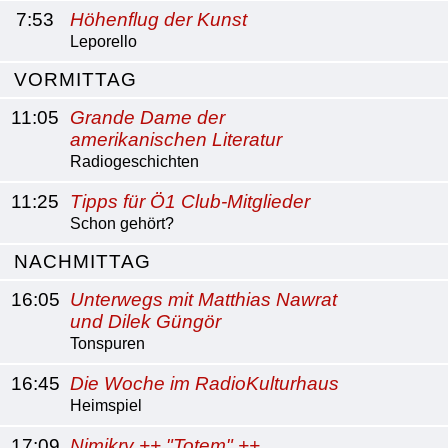
7:53
Höhenflug der Kunst
Leporello
VORMITTAG
11:05
Grande Dame der
amerikanischen Literatur
Radiogeschichten
11:25
Tipps für Ö1 Club-Mitglieder
Schon gehört?
NACHMITTAG
16:05
Unterwegs mit Matthias Nawrat
und Dilek Güngör
Tonspuren
16:45
Die Woche im RadioKulturhaus
Heimspiel
17:09
Nimikry ++ "Totem" ++