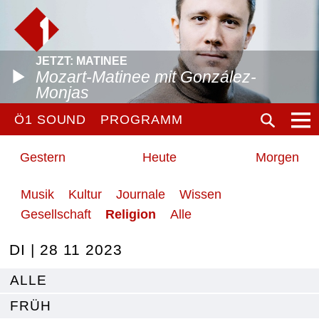
JETZT: MATINEE
Mozart-Matinee mit González-
Monjas
Ö1 SOUND
PROGRAMM
Gestern
Heute
Morgen
Musik
Kultur
Journale
Wissen
Gesellschaft
Religion
Alle
DI | 28 11 2023
ALLE
FRÜH