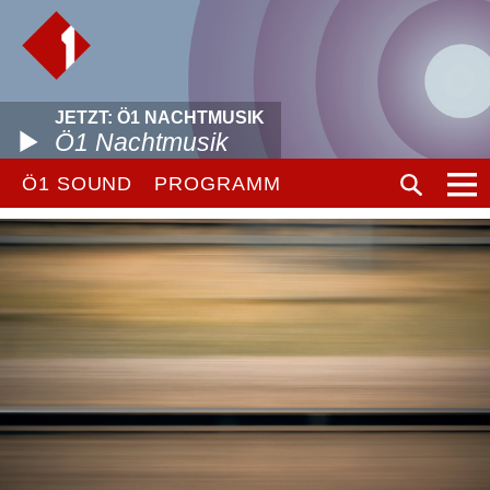
JETZT: Ö1 NACHTMUSIK
Ö1 Nachtmusik
Ö1 SOUND
PROGRAMM