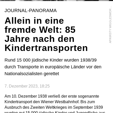
P
/
K
I
R
S
T
Y
W
I
G
G
L
E
S
W
O
T
A
H
JOURNAL-PANORAMA
R
Allein in eine
fremde Welt: 85
Jahre nach den
Kindertransporten
Rund 15 000 jüdische Kinder wurden 1938/39
durch Transporte in europäische Länder vor den
Nationalsozialisten gerettet
7. Dezember 2023, 18:25
Am 10. Dezember 1938 verließ der erste sogenannte
Kindertransport den Wiener Westbahnhof. Bis zum
Ausbruch des Zweiten Weltkrieges im September 1939
wurden gut 15.000 jüdische Kinder und Jugendliche aus