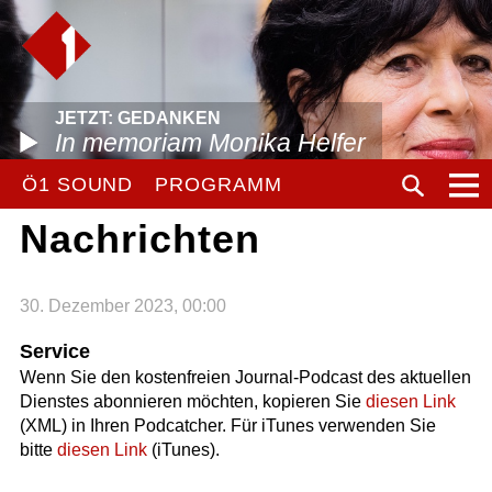
JETZT: GEDANKEN
In memoriam Monika Helfer
Ö1 SOUND
PROGRAMM
Nachrichten
30. Dezember 2023, 00:00
Service
Wenn Sie den kostenfreien Journal-Podcast des aktuellen
Dienstes abonnieren möchten, kopieren Sie
diesen Link
(XML) in Ihren Podcatcher. Für iTunes verwenden Sie
bitte
diesen Link
(iTunes).