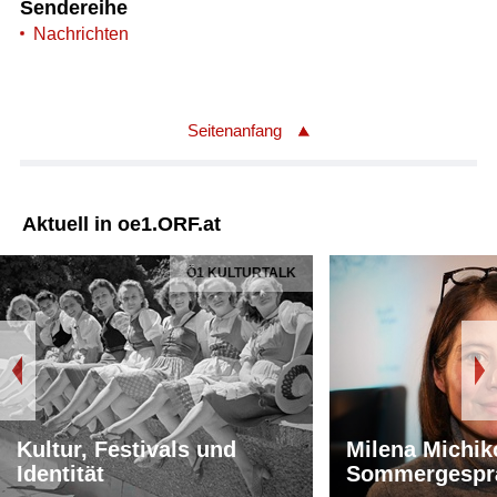
Sendereihe
Nachrichten
Seitenanfang
Aktuell in oe1.ORF.at
Ö1 KULTURTALK
Kultur, Festivals und
Milena Michik
Identität
Sommergespr