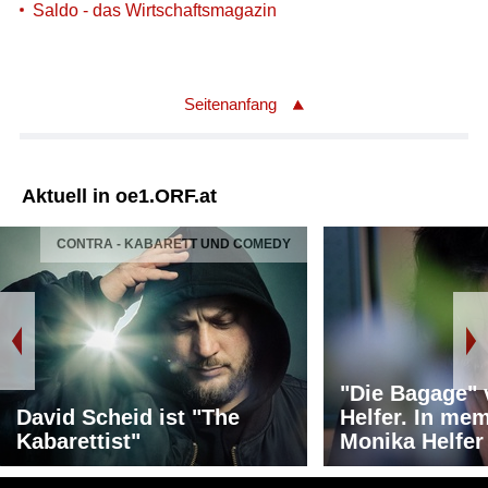
Saldo - das Wirtschaftsmagazin
Seitenanfang
Aktuell in oe1.ORF.at
CONTRA - KABARETT UND COMEDY
"Die Bagage"
David Scheid ist "The
Helfer. In me
Kabarettist"
Monika Helfer