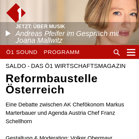
JETZT: ÜBER MUSIK
Andreas Pfeifer im Gespräch mit
Joana Mallwitz
Ö1 SOUND
PROGRAMM
SALDO - DAS Ö1 WIRTSCHAFTSMAGAZIN
Reformbaustelle
Österreich
Eine Debatte zwischen AK Chefökonom Markus
Marterbauer und Agenda Austria Chef Franz
Schellhorn
Gestaltung & Moderation: Volker Obermayr