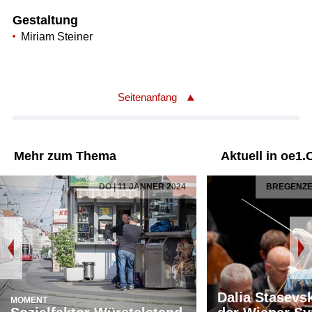
Gestaltung
Miriam Steiner
Seitenanfang
Mehr zum Thema
Aktuell in oe1.
DO | 11 JÄNNER 2024
BREGENZER
Dalia Stasevs
MOMENT