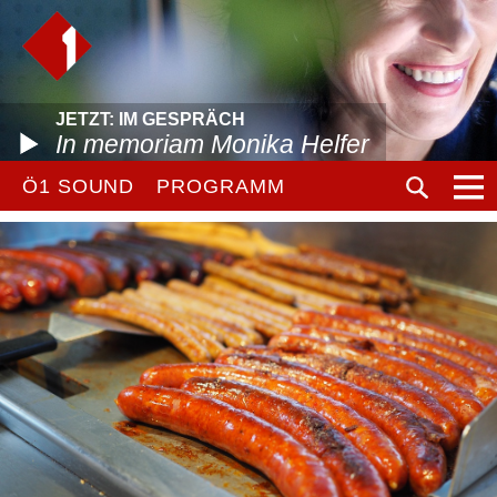
JETZT: IM GESPRÄCH
In memoriam Monika Helfer
Ö1 SOUND
PROGRAMM