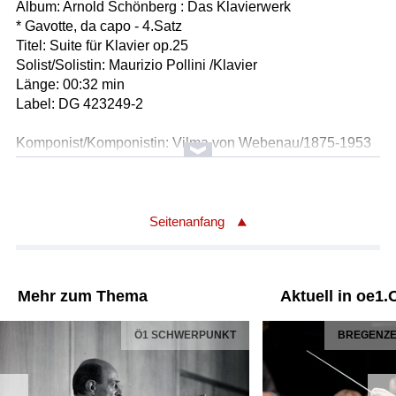
Album: Arnold Schönberg : Das Klavierwerk
* Gavotte, da capo - 4.Satz
Titel: Suite für Klavier op.25
Solist/Solistin: Maurizio Pollini /Klavier
Länge: 00:32 min
Label: DG 423249-2
Komponist/Komponistin: Vilma von Webenau/1875-1953
Gesamttitel: Kulturverein Schloß Goldegg 2023 -
Constanze Quartett, Vita benko - "Damenspiel"
(GOL230426-2_S)
Titel: Sommerlieder für Streichquartett
Seitenanfang
* Vergißmeinnicht (Sp.0.04)
Ausführende: Constanze Quartett :
Ausführender/Ausführende: Emeline Pierre-Larsen /1.
Mehr zum Thema
Aktuell in oe1.
Violine
Ausführender/Ausführende: Sarah Mayer /2. Violine
Ö1 SCHWERPUNKT
BREGENZER
Ausführender/Ausführende: Elen Guloyan /Viola
Ausführender/Ausführende: Julia Ammerer /Violoncello
Ausführender/Ausführende: Vita Benko /Rezitation
Länge: 02:00 min