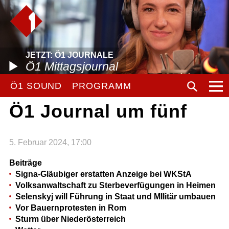
JETZT: Ö1 JOURNALE
Ö1 Mittagsjournal
Ö1 SOUND
PROGRAMM
Ö1 Journal um fünf
5. Februar 2024, 17:00
Beiträge
Signa-Gläubiger erstatten Anzeige bei WKStA
Volksanwaltschaft zu Sterbeverfügungen in Heimen
Selenskyj will Führung in Staat und MIlitär umbauen
Vor Bauernprotesten in Rom
Sturm über Niederösterreich