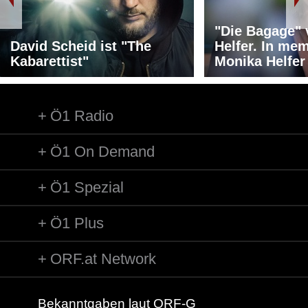
"Die Bagage"
David Scheid ist "The
Helfer. In me
Kabarettist"
Monika Helfer
Ö1 Radio
Ö1 On Demand
Ö1 Spezial
Ö1 Plus
ORF.at Network
Bekanntgaben laut ORF-G