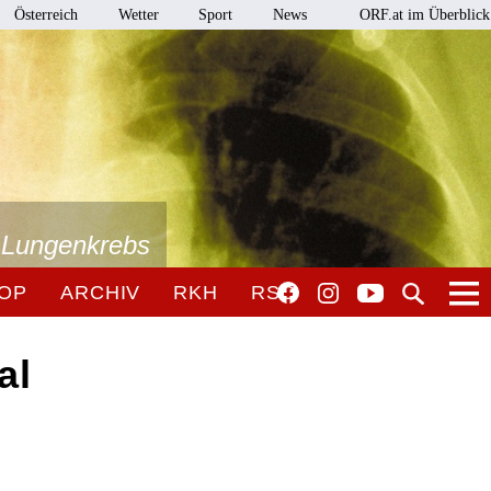
Österreich
Wetter
Sport
News
ORF.at im Überblick
i Lungenkrebs
OP
ARCHIV
RKH
RSO
al