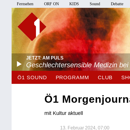
Fernsehen
ORF ON
KIDS
Sound
Debatte
JETZT: AM PULS
Geschlechtersensible Medizin be
Ö1 SOUND
PROGRAMM
CLUB
SH
Ö1 Morgenjourn
mit Kultur aktuell
13. Februar 2024, 07:00