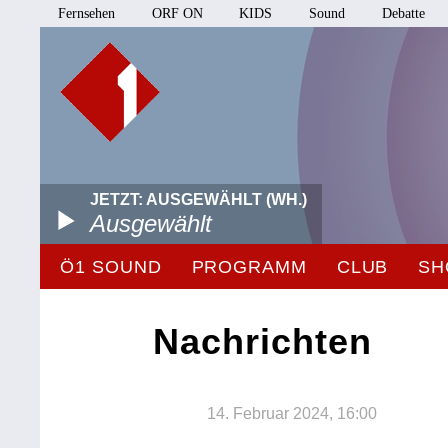
Fernsehen
ORF ON
KIDS
Sound
Debatte
JETZT: AUSGEWÄHLT (WH.)
Ausgewählt
Ö1 SOUND
PROGRAMM
CLUB
SH
Nachrichten
14. Februar 2024, 16:00