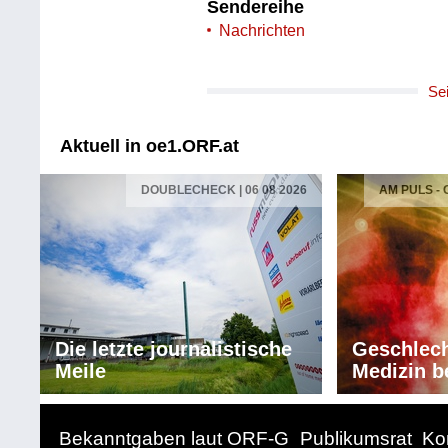
Sendereihe
Nachrichten
Se
Aktuell in oe1.ORF.at
DOUBLECHECK | 06 08 2026
AM PULS -
Die letzte journalistische
Geschlech
Meile
Medizin b
Bekanntgaben laut ORF-G
Publikumsrat
Ko