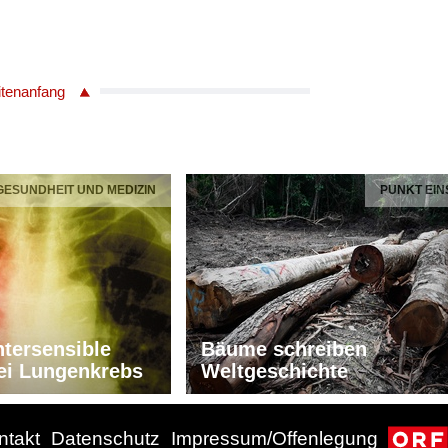
itenanfang
 GESUNDHEIT UND MEDIZIN
PUNKT EIN
tersensible
Bäume schreiben
ei Lungenkrebs
Weltgeschichte
ntakt
Datenschutz
Impressum/Offenlegung