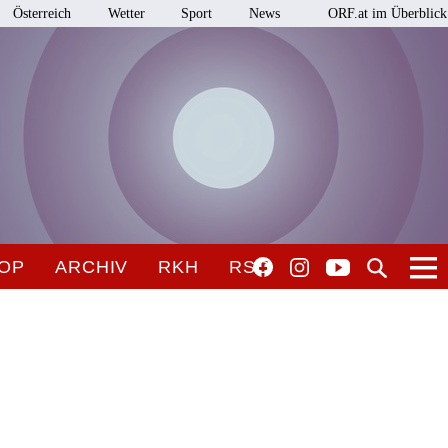
Österreich
Wetter
Sport
News
ORF.at im Überblick
OP
ARCHIV
RKH
RSO