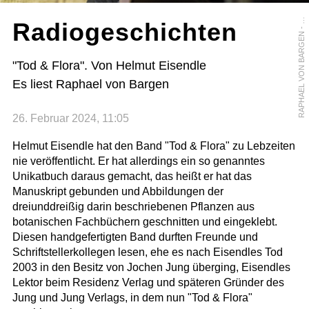
A
P
H
A
E
L
V
O
N
B
A
R
G
E
N
-
R
F
/
U
R
S
U
L
A
H
U
M
M
E
L
-
B
E
R
G
E
R
O
R
Radiogeschichten
"Tod & Flora". Von Helmut Eisendle
Es liest Raphael von Bargen
26. Februar 2024, 11:05
Helmut Eisendle hat den Band "Tod & Flora" zu Lebzeiten
nie veröffentlicht. Er hat allerdings ein so genanntes
Unikatbuch daraus gemacht, das heißt er hat das
Manuskript gebunden und Abbildungen der
dreiunddreißig darin beschriebenen Pflanzen aus
botanischen Fachbüchern geschnitten und eingeklebt.
Diesen handgefertigten Band durften Freunde und
Schriftstellerkollegen lesen, ehe es nach Eisendles Tod
2003 in den Besitz von Jochen Jung überging, Eisendles
Lektor beim Residenz Verlag und späteren Gründer des
Jung und Jung Verlags, in dem nun "Tod & Flora"