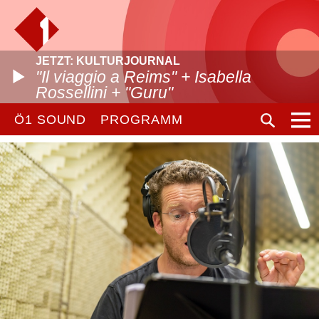
JETZT: KULTURJOURNAL
"Il viaggio a Reims" + Isabella
Rossellini + "Guru"
Ö1 SOUND
PROGRAMM