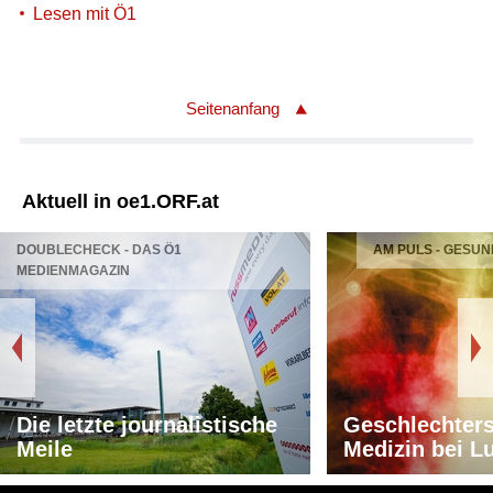
Lesen mit Ö1
Seitenanfang
Aktuell in oe1.ORF.at
DOUBLECHECK - DAS Ö1
AM PULS - GESUN
MEDIENMAGAZIN
Die letzte journalistische
Geschlechters
Meile
Medizin bei L