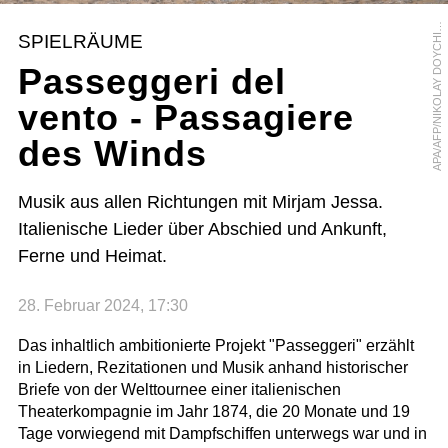
P
A
/
A
F
P
/
N
I
K
O
L
A
Y
D
O
Y
C
H
N
O
A
V
SPIELRÄUME
I
Passeggeri del
vento - Passagiere
des Winds
Musik aus allen Richtungen mit Mirjam Jessa.
Italienische Lieder über Abschied und Ankunft,
Ferne und Heimat.
28. Februar 2024, 17:30
Das inhaltlich ambitionierte Projekt "Passeggeri" erzählt
in Liedern, Rezitationen und Musik anhand historischer
Briefe von der Welttournee einer italienischen
Theaterkompagnie im Jahr 1874, die 20 Monate und 19
Tage vorwiegend mit Dampfschiffen unterwegs war und in