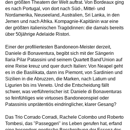
den größten Theatern der Welt auftrat. Von Bordeaux ging
es nach Portugal, von dort nach Süd-, Mittel- und
Nordamerika, Neuseeland, Australien, Sri Lanka, in den
Jemen und nach Afrika. Kompagnie-Kapitänin war eine
der größten italienischen Tragödinnen: die damals bereits
über 50jährige Adelaide Ristori.
Einer der profiliertesten Bandoneon-Meister derzeit,
Daniele di Bonaventura, begibt sich mit der Sängerin
Ilaria Pilar Patassini und seinem Quartett Band'Union auf
eine Reise kreuz und quer durch Italien: Von Neapel geht
es in die Basilikata, dann ins Piemont, von Sardinien und
Sizilien in die Abruzzen, die Marken, nach Latium und
Ligurien bis ins Veneto. Und die Entscheidung fällt
schwer, was verführerischer ist: Daniele di Bonaventuras
so feinfühliges wie virtuoses Bandoneonspiel oder
Patassinis unprätentiös eindringlicher, klarer Gesang?
Das Trio Corrado Corradi, Rachele Colombo und Roberto
Tombesi, das "Passeggeri" ins Leben gerufen hat, erfand
eine besonders poetische Beschreibung der Essenz des