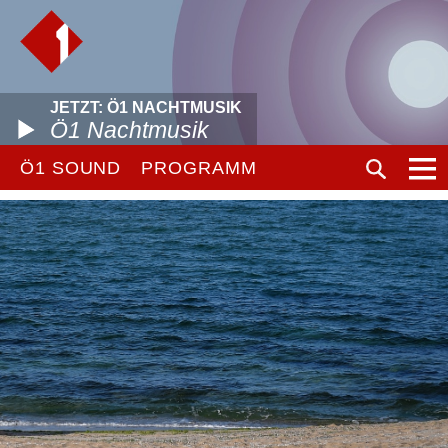
JETZT: Ö1 NACHTMUSIK
Ö1 Nachtmusik
Ö1 SOUND
PROGRAMM