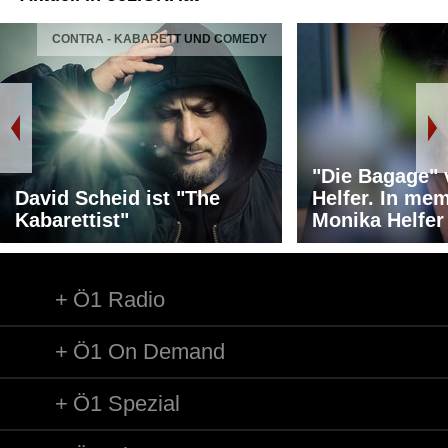
CONTRA - KABARETT UND COMEDY
"Die Bagage"
David Scheid ist "The
Helfer. In me
Kabarettist"
Monika Helfer
Ö1 Radio
Ö1 On Demand
Ö1 Spezial