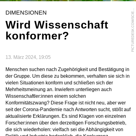
I
C
T
U
R
E
D
E
S
K
.
C
O
M
/
S
C
I
N
C
E
P
H
O
T
O
L
I
B
R
A
R
P
Y
DIMENSIONEN
E
Wird Wissenschaft
konformer?
13. März 2024, 19:05
Menschen suchen nach Zugehörigkeit und Bestätigung in
der Gruppe. Um diese zu bekommen, verhalten sie sich in
vielen Situationen konform und schließen sich der
Mehrheitsmeinung an. Inwiefern unterliegen auch
Wissenschaftler:innen einem solchen
Konformitätszwang? Diese Frage ist nicht neu, aber wer
seit der Corona-Pandemie nach Antworten sucht, stößt auf
aktualisierte Erklärungen. Es sind Klagen von einzelnen
Forscher:innen über den derzeitigen Forschungsbetrieb,
die sich wiederholen: vielfach sei die Abhängigkeit von