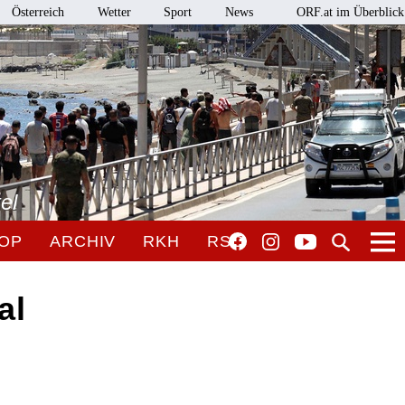
Österreich
Wetter
Sport
News
ORF.at im Überblick
el
OP
ARCHIV
RKH
RSO
al