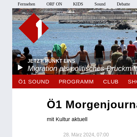
Fernsehen
ORF ON
KIDS
Sound
Debatte
JETZT: PUNKT EINS
Migration als politisches Druckmitt
Ö1 SOUND
PROGRAMM
CLUB
SH
Ö1 Morgenjourn
mit Kultur aktuell
28. März 2024, 07:00