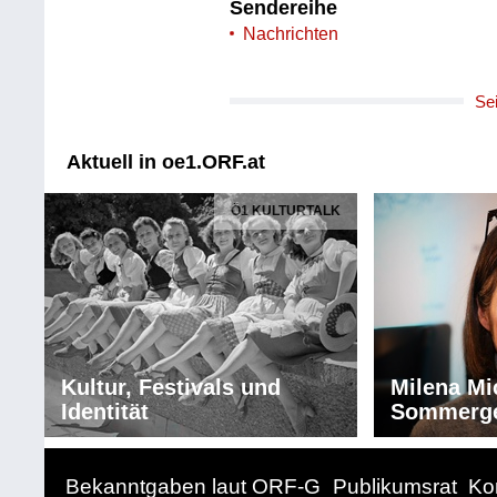
Sendereihe
Nachrichten
Se
Aktuell in oe1.ORF.at
Ö1 KULTURTALK
Kultur, Festivals und
Milena Mi
Identität
Sommerg
Bekanntgaben laut ORF-G
Publikumsrat
Ko