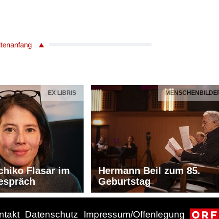
itenanfang
EX LIBRIS
MENSCHENBILDE
chiko Flasar im
Hermann Beil zum 85.
espräch
Geburtstag
ntakt
Datenschutz
Impressum/Offenlegung