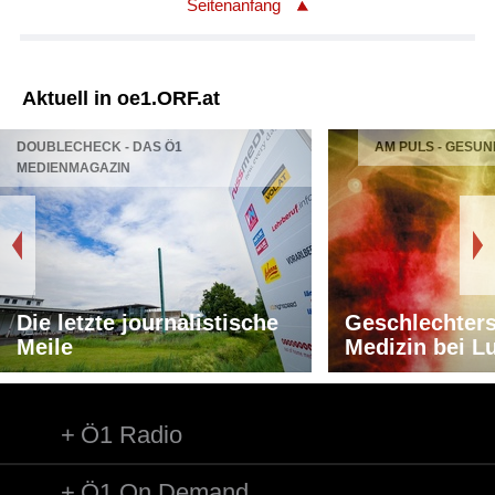
Seitenanfang
Aktuell in oe1.ORF.at
DOUBLECHECK - DAS Ö1
AM PULS - GESUN
MEDIENMAGAZIN
Die letzte journalistische
Geschlechters
Meile
Medizin bei L
Ö1 Radio
Ö1 On Demand