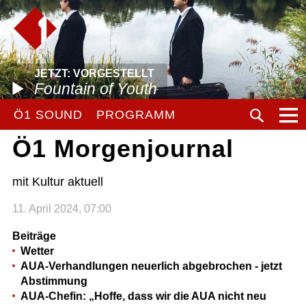
JETZT: VORGESTELLT
Fountain of Youth
Ö1 SOUND
PROGRAMM
Ö1 Morgenjournal
mit Kultur aktuell
11. April 2024, 07:00
Beiträge
Wetter
AUA-Verhandlungen neuerlich abgebrochen - jetzt
Abstimmung
AUA-Chefin: „Hoffe, dass wir die AUA nicht neu