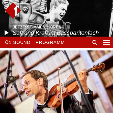
JETZT: STIMMEN HÖREN
Saft und Kraft im Bassbaritonfach
Ö1 SOUND
PROGRAMM