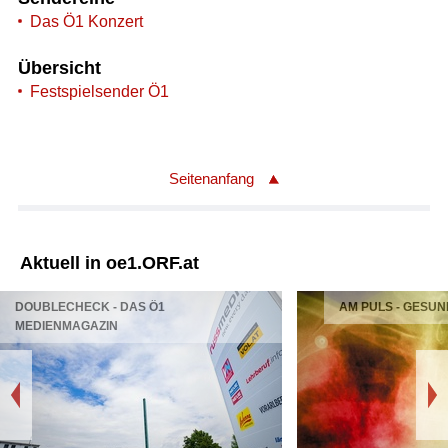
Das Ö1 Konzert
Übersicht
Festspielsender Ö1
Seitenanfang
tuell in oe1.ORF.at
BLECHECK - DAS Ö1
AM PULS - GESUNDHEIT 
IENMAGAZIN