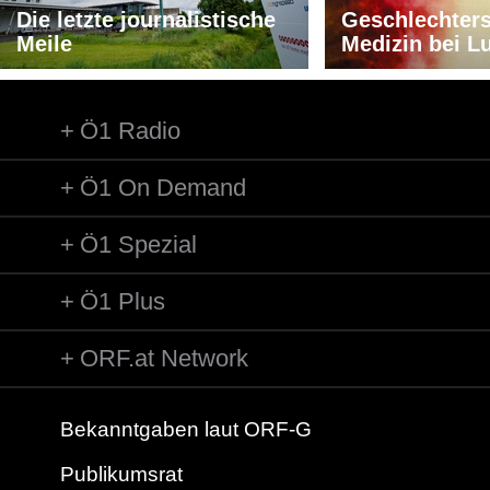
e letzte journalistische
Geschlechtersensi
ile
Medizin bei Lunge
Ö1 Radio
Ö1 On Demand
Ö1 Spezial
Ö1 Plus
ORF.at Network
Bekanntgaben laut ORF-G
Publikumsrat